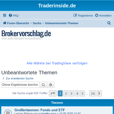
Traderinside.de
FAQ
Registrieren
Anmelden
S
Foren-Übersicht
Suche
Unbeantwortete Themen
u
c
h
e
Alle Märkte bei TradingView verfolgen
Unbeantwortete Themen
Zur erweiterten Suche
Suche
Erweiterte Suche
Seite
1
von
24
1
2
3
4
5
24
Nächst
Die Suche ergab 925 Treffer
…
Themen
Großbritannien: Fonds und ETF
Letzter Beitrag von
schneller euro
«
16.05.2026 12:47