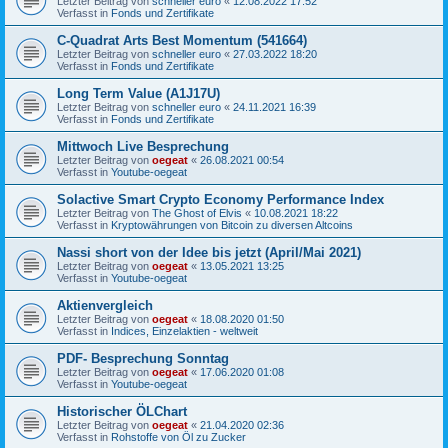
Letzter Beitrag von
schneller euro
«
12.08.2022 17:52
Verfasst in
Fonds und Zertifikate
C-Quadrat Arts Best Momentum (541664)
Letzter Beitrag von
schneller euro
«
27.03.2022 18:20
Verfasst in
Fonds und Zertifikate
Long Term Value (A1J17U)
Letzter Beitrag von
schneller euro
«
24.11.2021 16:39
Verfasst in
Fonds und Zertifikate
Mittwoch Live Besprechung
Letzter Beitrag von
oegeat
«
26.08.2021 00:54
Verfasst in
Youtube-oegeat
Solactive Smart Crypto Economy Performance Index
Letzter Beitrag von
The Ghost of Elvis
«
10.08.2021 18:22
Verfasst in
Kryptowährungen von Bitcoin zu diversen Altcoins
Nassi short von der Idee bis jetzt (April/Mai 2021)
Letzter Beitrag von
oegeat
«
13.05.2021 13:25
Verfasst in
Youtube-oegeat
Aktienvergleich
Letzter Beitrag von
oegeat
«
18.08.2020 01:50
Verfasst in
Indices, Einzelaktien - weltweit
PDF- Besprechung Sonntag
Letzter Beitrag von
oegeat
«
17.06.2020 01:08
Verfasst in
Youtube-oegeat
Historischer ÖLChart
Letzter Beitrag von
oegeat
«
21.04.2020 02:36
Verfasst in
Rohstoffe von Öl zu Zucker