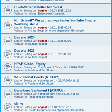
Verfasst in
Indices, Einzelaktien - weltweit
US-Batteriehersteller Microvast
Letzter Beitrag von
oegeat
«
01.03.2025 12:01
Verfasst in
Indices, Einzelaktien - weltweit
Nur Schrott? Wir prüfen, was hinter YouTube Finanz-
Werbung steckt
Letzter Beitrag von
oegeat
«
16.01.2025 00:35
Verfasst in
Private Gespräche und allgemeiner Börsentalk
Das war 2024
Letzter Beitrag von
oegeat
«
16.01.2025 00:09
Verfasst in
Youtube-oegeat
Das war 2023
Letzter Beitrag von
oegeat
«
16.01.2025 00:08
Verfasst in
Youtube-oegeat
HP&P Global Equity
Letzter Beitrag von
The Ghost of Elvis
«
14.11.2024 18:05
Verfasst in
Fonds und Zertifikate
WUV Global Pearls (A1CU0Y)
Letzter Beitrag von
schneller euro
«
26.07.2024 16:28
Verfasst in
Fonds und Zertifikate
Berenberg Sentiment I (A1C0UE)
Letzter Beitrag von
schneller euro
«
04.04.2024 18:58
Verfasst in
Fonds und Zertifikate
ulrike
Letzter Beitrag von
oegeat
«
13.10.2023 17:17
Verfasst in
Private Gespräche und allgemeiner Börsentalk