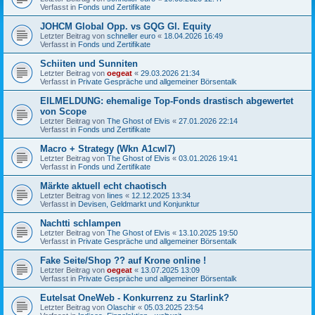
Verfasst in
Fonds und Zertifikate
JOHCM Global Opp. vs GQG Gl. Equity
Letzter Beitrag von
schneller euro
«
18.04.2026 16:49
Verfasst in
Fonds und Zertifikate
Schiiten und Sunniten
Letzter Beitrag von
oegeat
«
29.03.2026 21:34
Verfasst in
Private Gespräche und allgemeiner Börsentalk
EILMELDUNG: ehemalige Top-Fonds drastisch abgewertet
von Scope
Letzter Beitrag von
The Ghost of Elvis
«
27.01.2026 22:14
Verfasst in
Fonds und Zertifikate
Macro + Strategy (Wkn A1cwl7)
Letzter Beitrag von
The Ghost of Elvis
«
03.01.2026 19:41
Verfasst in
Fonds und Zertifikate
Märkte aktuell echt chaotisch
Letzter Beitrag von
Iines
«
12.12.2025 13:34
Verfasst in
Devisen, Geldmarkt und Konjunktur
Nachtti schlampen
Letzter Beitrag von
The Ghost of Elvis
«
13.10.2025 19:50
Verfasst in
Private Gespräche und allgemeiner Börsentalk
Fake Seite/Shop ?? auf Krone online !
Letzter Beitrag von
oegeat
«
13.07.2025 13:09
Verfasst in
Private Gespräche und allgemeiner Börsentalk
Eutelsat OneWeb - Konkurrenz zu Starlink?
Letzter Beitrag von
Olaschir
«
05.03.2025 23:54