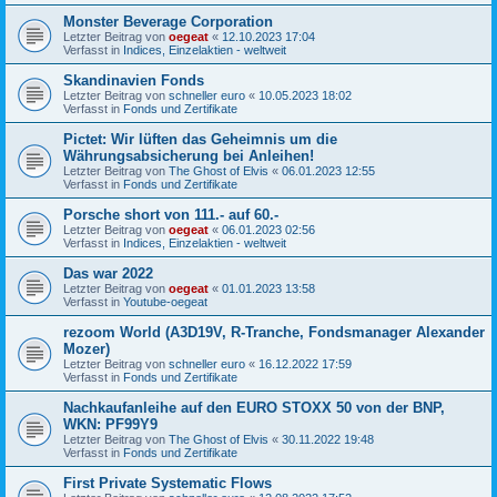
Monster Beverage Corporation
Letzter Beitrag von
oegeat
«
12.10.2023 17:04
Verfasst in
Indices, Einzelaktien - weltweit
Skandinavien Fonds
Letzter Beitrag von
schneller euro
«
10.05.2023 18:02
Verfasst in
Fonds und Zertifikate
Pictet: Wir lüften das Geheimnis um die
Währungsabsicherung bei Anleihen!
Letzter Beitrag von
The Ghost of Elvis
«
06.01.2023 12:55
Verfasst in
Fonds und Zertifikate
Porsche short von 111.- auf 60.-
Letzter Beitrag von
oegeat
«
06.01.2023 02:56
Verfasst in
Indices, Einzelaktien - weltweit
Das war 2022
Letzter Beitrag von
oegeat
«
01.01.2023 13:58
Verfasst in
Youtube-oegeat
rezoom World (A3D19V, R-Tranche, Fondsmanager Alexander
Mozer)
Letzter Beitrag von
schneller euro
«
16.12.2022 17:59
Verfasst in
Fonds und Zertifikate
Nachkaufanleihe auf den EURO STOXX 50 von der BNP,
WKN: PF99Y9
Letzter Beitrag von
The Ghost of Elvis
«
30.11.2022 19:48
Verfasst in
Fonds und Zertifikate
First Private Systematic Flows