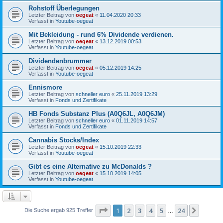
Rohstoff Überlegungen
Letzter Beitrag von
oegeat
«
11.04.2020 20:33
Verfasst in
Youtube-oegeat
Mit Bekleidung - rund 6% Dividende verdienen.
Letzter Beitrag von
oegeat
«
13.12.2019 00:53
Verfasst in
Youtube-oegeat
Dividendenbrummer
Letzter Beitrag von
oegeat
«
05.12.2019 14:25
Verfasst in
Youtube-oegeat
Ennismore
Letzter Beitrag von
schneller euro
«
25.11.2019 13:29
Verfasst in
Fonds und Zertifikate
HB Fonds Substanz Plus (A0Q6JL, A0Q6JM)
Letzter Beitrag von
schneller euro
«
01.11.2019 14:57
Verfasst in
Fonds und Zertifikate
Cannabis Stocks/Index
Letzter Beitrag von
oegeat
«
15.10.2019 22:33
Verfasst in
Youtube-oegeat
Gibt es eine Alternative zu McDonalds ?
Letzter Beitrag von
oegeat
«
15.10.2019 14:05
Verfasst in
Youtube-oegeat
Seite
1
von
24
1
2
3
4
5
24
Nächst
Die Suche ergab 925 Treffer
…