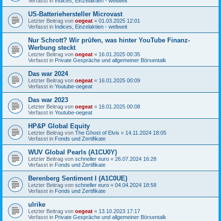
Verfasst in
Indices, Einzelaktien - weltweit
US-Batteriehersteller Microvast
Letzter Beitrag von
oegeat
«
01.03.2025 12:01
Verfasst in
Indices, Einzelaktien - weltweit
Nur Schrott? Wir prüfen, was hinter YouTube Finanz-
Werbung steckt
Letzter Beitrag von
oegeat
«
16.01.2025 00:35
Verfasst in
Private Gespräche und allgemeiner Börsentalk
Das war 2024
Letzter Beitrag von
oegeat
«
16.01.2025 00:09
Verfasst in
Youtube-oegeat
Das war 2023
Letzter Beitrag von
oegeat
«
16.01.2025 00:08
Verfasst in
Youtube-oegeat
HP&P Global Equity
Letzter Beitrag von
The Ghost of Elvis
«
14.11.2024 18:05
Verfasst in
Fonds und Zertifikate
WUV Global Pearls (A1CU0Y)
Letzter Beitrag von
schneller euro
«
26.07.2024 16:28
Verfasst in
Fonds und Zertifikate
Berenberg Sentiment I (A1C0UE)
Letzter Beitrag von
schneller euro
«
04.04.2024 18:58
Verfasst in
Fonds und Zertifikate
ulrike
Letzter Beitrag von
oegeat
«
13.10.2023 17:17
Verfasst in
Private Gespräche und allgemeiner Börsentalk