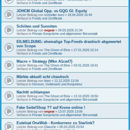
Verfasst in
Fonds und Zertifikate
JOHCM Global Opp. vs GQG Gl. Equity
Letzter Beitrag von
schneller euro
«
18.04.2026 16:49
Verfasst in
Fonds und Zertifikate
Schiiten und Sunniten
Letzter Beitrag von
oegeat
«
29.03.2026 21:34
Verfasst in
Private Gespräche und allgemeiner Börsentalk
EILMELDUNG: ehemalige Top-Fonds drastisch abgewertet
von Scope
Letzter Beitrag von
The Ghost of Elvis
«
27.01.2026 22:14
Verfasst in
Fonds und Zertifikate
Macro + Strategy (Wkn A1cwl7)
Letzter Beitrag von
The Ghost of Elvis
«
03.01.2026 19:41
Verfasst in
Fonds und Zertifikate
Märkte aktuell echt chaotisch
Letzter Beitrag von
Iines
«
12.12.2025 13:34
Verfasst in
Devisen, Geldmarkt und Konjunktur
Nachtti schlampen
Letzter Beitrag von
The Ghost of Elvis
«
13.10.2025 19:50
Verfasst in
Private Gespräche und allgemeiner Börsentalk
Fake Seite/Shop ?? auf Krone online !
Letzter Beitrag von
oegeat
«
13.07.2025 13:09
Verfasst in
Private Gespräche und allgemeiner Börsentalk
Eutelsat OneWeb - Konkurrenz zu Starlink?
Letzter Beitrag von
Olaschir
«
05.03.2025 23:54