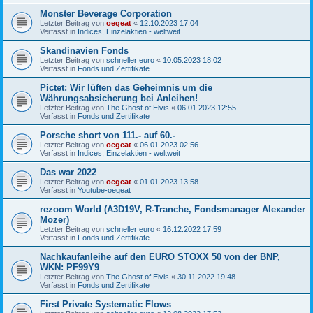
Monster Beverage Corporation
Letzter Beitrag von
oegeat
«
12.10.2023 17:04
Verfasst in
Indices, Einzelaktien - weltweit
Skandinavien Fonds
Letzter Beitrag von
schneller euro
«
10.05.2023 18:02
Verfasst in
Fonds und Zertifikate
Pictet: Wir lüften das Geheimnis um die
Währungsabsicherung bei Anleihen!
Letzter Beitrag von
The Ghost of Elvis
«
06.01.2023 12:55
Verfasst in
Fonds und Zertifikate
Porsche short von 111.- auf 60.-
Letzter Beitrag von
oegeat
«
06.01.2023 02:56
Verfasst in
Indices, Einzelaktien - weltweit
Das war 2022
Letzter Beitrag von
oegeat
«
01.01.2023 13:58
Verfasst in
Youtube-oegeat
rezoom World (A3D19V, R-Tranche, Fondsmanager Alexander
Mozer)
Letzter Beitrag von
schneller euro
«
16.12.2022 17:59
Verfasst in
Fonds und Zertifikate
Nachkaufanleihe auf den EURO STOXX 50 von der BNP,
WKN: PF99Y9
Letzter Beitrag von
The Ghost of Elvis
«
30.11.2022 19:48
Verfasst in
Fonds und Zertifikate
First Private Systematic Flows