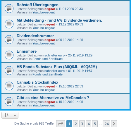
Rohstoff Überlegungen
Letzter Beitrag von
oegeat
«
11.04.2020 20:33
Verfasst in
Youtube-oegeat
Mit Bekleidung - rund 6% Dividende verdienen.
Letzter Beitrag von
oegeat
«
13.12.2019 00:53
Verfasst in
Youtube-oegeat
Dividendenbrummer
Letzter Beitrag von
oegeat
«
05.12.2019 14:25
Verfasst in
Youtube-oegeat
Ennismore
Letzter Beitrag von
schneller euro
«
25.11.2019 13:29
Verfasst in
Fonds und Zertifikate
HB Fonds Substanz Plus (A0Q6JL, A0Q6JM)
Letzter Beitrag von
schneller euro
«
01.11.2019 14:57
Verfasst in
Fonds und Zertifikate
Cannabis Stocks/Index
Letzter Beitrag von
oegeat
«
15.10.2019 22:33
Verfasst in
Youtube-oegeat
Gibt es eine Alternative zu McDonalds ?
Letzter Beitrag von
oegeat
«
15.10.2019 14:05
Verfasst in
Youtube-oegeat
Seite
1
von
24
1
2
3
4
5
24
Nächst
Die Suche ergab 925 Treffer
…