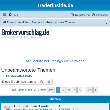
Traderinside.de
FAQ
Registrieren
Anmelden
S
Foren-Übersicht
Suche
Unbeantwortete Themen
u
c
h
e
Alle Märkte bei TradingView verfolgen
Unbeantwortete Themen
Zur erweiterten Suche
Suche
Erweiterte Suche
Seite
1
von
24
1
2
3
4
5
24
Nächst
Die Suche ergab 925 Treffer
…
Themen
Großbritannien: Fonds und ETF
Letzter Beitrag von
schneller euro
«
16.05.2026 12:47