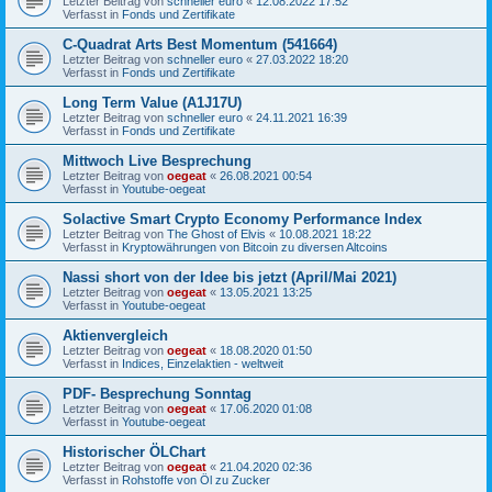
Letzter Beitrag von
schneller euro
«
12.08.2022 17:52
Verfasst in
Fonds und Zertifikate
C-Quadrat Arts Best Momentum (541664)
Letzter Beitrag von
schneller euro
«
27.03.2022 18:20
Verfasst in
Fonds und Zertifikate
Long Term Value (A1J17U)
Letzter Beitrag von
schneller euro
«
24.11.2021 16:39
Verfasst in
Fonds und Zertifikate
Mittwoch Live Besprechung
Letzter Beitrag von
oegeat
«
26.08.2021 00:54
Verfasst in
Youtube-oegeat
Solactive Smart Crypto Economy Performance Index
Letzter Beitrag von
The Ghost of Elvis
«
10.08.2021 18:22
Verfasst in
Kryptowährungen von Bitcoin zu diversen Altcoins
Nassi short von der Idee bis jetzt (April/Mai 2021)
Letzter Beitrag von
oegeat
«
13.05.2021 13:25
Verfasst in
Youtube-oegeat
Aktienvergleich
Letzter Beitrag von
oegeat
«
18.08.2020 01:50
Verfasst in
Indices, Einzelaktien - weltweit
PDF- Besprechung Sonntag
Letzter Beitrag von
oegeat
«
17.06.2020 01:08
Verfasst in
Youtube-oegeat
Historischer ÖLChart
Letzter Beitrag von
oegeat
«
21.04.2020 02:36
Verfasst in
Rohstoffe von Öl zu Zucker