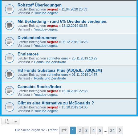
Rohstoff Überlegungen
Letzter Beitrag von
oegeat
«
11.04.2020 20:33
Verfasst in
Youtube-oegeat
Mit Bekleidung - rund 6% Dividende verdienen.
Letzter Beitrag von
oegeat
«
13.12.2019 00:53
Verfasst in
Youtube-oegeat
Dividendenbrummer
Letzter Beitrag von
oegeat
«
05.12.2019 14:25
Verfasst in
Youtube-oegeat
Ennismore
Letzter Beitrag von
schneller euro
«
25.11.2019 13:29
Verfasst in
Fonds und Zertifikate
HB Fonds Substanz Plus (A0Q6JL, A0Q6JM)
Letzter Beitrag von
schneller euro
«
01.11.2019 14:57
Verfasst in
Fonds und Zertifikate
Cannabis Stocks/Index
Letzter Beitrag von
oegeat
«
15.10.2019 22:33
Verfasst in
Youtube-oegeat
Gibt es eine Alternative zu McDonalds ?
Letzter Beitrag von
oegeat
«
15.10.2019 14:05
Verfasst in
Youtube-oegeat
Seite
1
von
24
1
2
3
4
5
24
Nächst
Die Suche ergab 925 Treffer
…