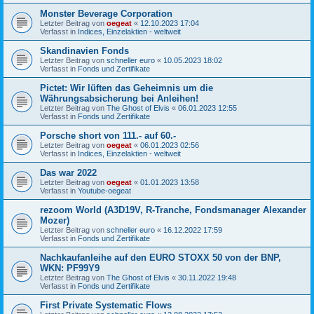
Monster Beverage Corporation
Letzter Beitrag von
oegeat
«
12.10.2023 17:04
Verfasst in
Indices, Einzelaktien - weltweit
Skandinavien Fonds
Letzter Beitrag von
schneller euro
«
10.05.2023 18:02
Verfasst in
Fonds und Zertifikate
Pictet: Wir lüften das Geheimnis um die
Währungsabsicherung bei Anleihen!
Letzter Beitrag von
The Ghost of Elvis
«
06.01.2023 12:55
Verfasst in
Fonds und Zertifikate
Porsche short von 111.- auf 60.-
Letzter Beitrag von
oegeat
«
06.01.2023 02:56
Verfasst in
Indices, Einzelaktien - weltweit
Das war 2022
Letzter Beitrag von
oegeat
«
01.01.2023 13:58
Verfasst in
Youtube-oegeat
rezoom World (A3D19V, R-Tranche, Fondsmanager Alexander
Mozer)
Letzter Beitrag von
schneller euro
«
16.12.2022 17:59
Verfasst in
Fonds und Zertifikate
Nachkaufanleihe auf den EURO STOXX 50 von der BNP,
WKN: PF99Y9
Letzter Beitrag von
The Ghost of Elvis
«
30.11.2022 19:48
Verfasst in
Fonds und Zertifikate
First Private Systematic Flows