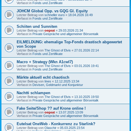
Verfasst in
Fonds und Zertifikate
JOHCM Global Opp. vs GQG Gl. Equity
Letzter Beitrag von
schneller euro
«
18.04.2026 16:49
Verfasst in
Fonds und Zertifikate
Schiiten und Sunniten
Letzter Beitrag von
oegeat
«
29.03.2026 21:34
Verfasst in
Private Gespräche und allgemeiner Börsentalk
EILMELDUNG: ehemalige Top-Fonds drastisch abgewertet
von Scope
Letzter Beitrag von
The Ghost of Elvis
«
27.01.2026 22:14
Verfasst in
Fonds und Zertifikate
Macro + Strategy (Wkn A1cwl7)
Letzter Beitrag von
The Ghost of Elvis
«
03.01.2026 19:41
Verfasst in
Fonds und Zertifikate
Märkte aktuell echt chaotisch
Letzter Beitrag von
Iines
«
12.12.2025 13:34
Verfasst in
Devisen, Geldmarkt und Konjunktur
Nachtti schlampen
Letzter Beitrag von
The Ghost of Elvis
«
13.10.2025 19:50
Verfasst in
Private Gespräche und allgemeiner Börsentalk
Fake Seite/Shop ?? auf Krone online !
Letzter Beitrag von
oegeat
«
13.07.2025 13:09
Verfasst in
Private Gespräche und allgemeiner Börsentalk
Eutelsat OneWeb - Konkurrenz zu Starlink?
Letzter Beitrag von
Olaschir
«
05.03.2025 23:54