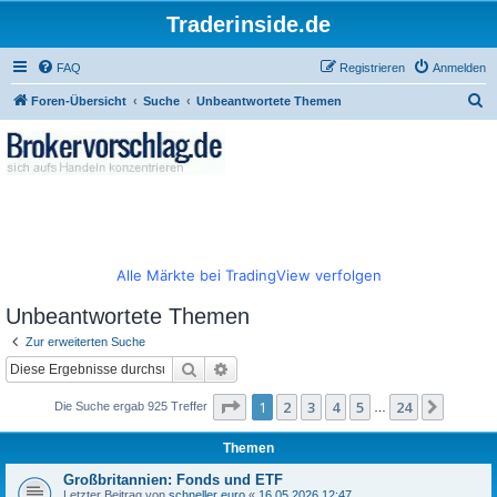
Traderinside.de
FAQ
Registrieren
Anmelden
S
Foren-Übersicht
Suche
Unbeantwortete Themen
u
c
h
e
Alle Märkte bei TradingView verfolgen
Unbeantwortete Themen
Zur erweiterten Suche
Suche
Erweiterte Suche
Seite
1
von
24
1
2
3
4
5
24
Nächst
Die Suche ergab 925 Treffer
…
Themen
Großbritannien: Fonds und ETF
Letzter Beitrag von
schneller euro
«
16.05.2026 12:47