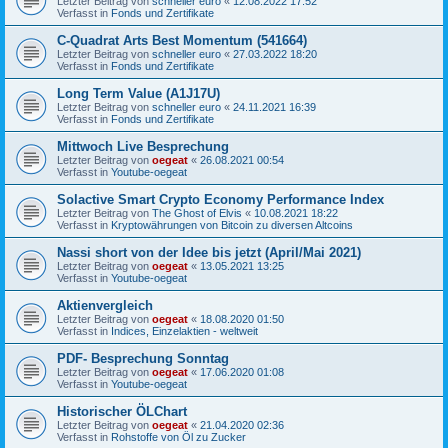
Letzter Beitrag von
schneller euro
«
12.08.2022 17:52
Verfasst in
Fonds und Zertifikate
C-Quadrat Arts Best Momentum (541664)
Letzter Beitrag von
schneller euro
«
27.03.2022 18:20
Verfasst in
Fonds und Zertifikate
Long Term Value (A1J17U)
Letzter Beitrag von
schneller euro
«
24.11.2021 16:39
Verfasst in
Fonds und Zertifikate
Mittwoch Live Besprechung
Letzter Beitrag von
oegeat
«
26.08.2021 00:54
Verfasst in
Youtube-oegeat
Solactive Smart Crypto Economy Performance Index
Letzter Beitrag von
The Ghost of Elvis
«
10.08.2021 18:22
Verfasst in
Kryptowährungen von Bitcoin zu diversen Altcoins
Nassi short von der Idee bis jetzt (April/Mai 2021)
Letzter Beitrag von
oegeat
«
13.05.2021 13:25
Verfasst in
Youtube-oegeat
Aktienvergleich
Letzter Beitrag von
oegeat
«
18.08.2020 01:50
Verfasst in
Indices, Einzelaktien - weltweit
PDF- Besprechung Sonntag
Letzter Beitrag von
oegeat
«
17.06.2020 01:08
Verfasst in
Youtube-oegeat
Historischer ÖLChart
Letzter Beitrag von
oegeat
«
21.04.2020 02:36
Verfasst in
Rohstoffe von Öl zu Zucker