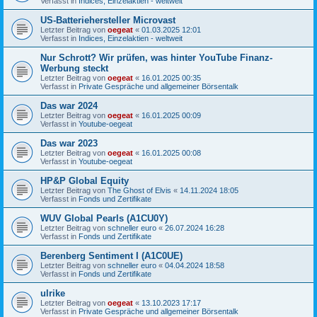
Verfasst in
Indices, Einzelaktien - weltweit
US-Batteriehersteller Microvast
Letzter Beitrag von
oegeat
«
01.03.2025 12:01
Verfasst in
Indices, Einzelaktien - weltweit
Nur Schrott? Wir prüfen, was hinter YouTube Finanz-
Werbung steckt
Letzter Beitrag von
oegeat
«
16.01.2025 00:35
Verfasst in
Private Gespräche und allgemeiner Börsentalk
Das war 2024
Letzter Beitrag von
oegeat
«
16.01.2025 00:09
Verfasst in
Youtube-oegeat
Das war 2023
Letzter Beitrag von
oegeat
«
16.01.2025 00:08
Verfasst in
Youtube-oegeat
HP&P Global Equity
Letzter Beitrag von
The Ghost of Elvis
«
14.11.2024 18:05
Verfasst in
Fonds und Zertifikate
WUV Global Pearls (A1CU0Y)
Letzter Beitrag von
schneller euro
«
26.07.2024 16:28
Verfasst in
Fonds und Zertifikate
Berenberg Sentiment I (A1C0UE)
Letzter Beitrag von
schneller euro
«
04.04.2024 18:58
Verfasst in
Fonds und Zertifikate
ulrike
Letzter Beitrag von
oegeat
«
13.10.2023 17:17
Verfasst in
Private Gespräche und allgemeiner Börsentalk