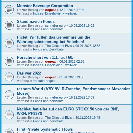
Monster Beverage Corporation
Letzter Beitrag von
oegeat
«
12.10.2023 17:04
Verfasst in
Indices, Einzelaktien - weltweit
Skandinavien Fonds
Letzter Beitrag von
schneller euro
«
10.05.2023 18:02
Verfasst in
Fonds und Zertifikate
Pictet: Wir lüften das Geheimnis um die
Währungsabsicherung bei Anleihen!
Letzter Beitrag von
The Ghost of Elvis
«
06.01.2023 12:55
Verfasst in
Fonds und Zertifikate
Porsche short von 111.- auf 60.-
Letzter Beitrag von
oegeat
«
06.01.2023 02:56
Verfasst in
Indices, Einzelaktien - weltweit
Das war 2022
Letzter Beitrag von
oegeat
«
01.01.2023 13:58
Verfasst in
Youtube-oegeat
rezoom World (A3D19V, R-Tranche, Fondsmanager Alexander
Mozer)
Letzter Beitrag von
schneller euro
«
16.12.2022 17:59
Verfasst in
Fonds und Zertifikate
Nachkaufanleihe auf den EURO STOXX 50 von der BNP,
WKN: PF99Y9
Letzter Beitrag von
The Ghost of Elvis
«
30.11.2022 19:48
Verfasst in
Fonds und Zertifikate
First Private Systematic Flows