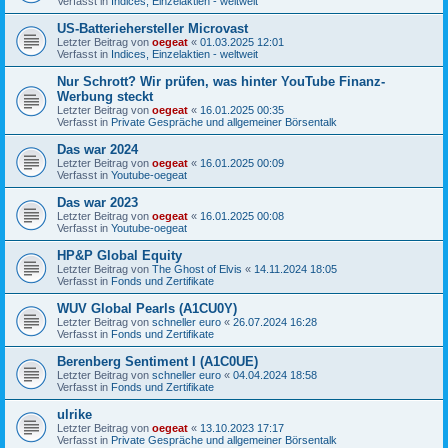
Verfasst in
Indices, Einzelaktien - weltweit
US-Batteriehersteller Microvast
Letzter Beitrag von
oegeat
«
01.03.2025 12:01
Verfasst in
Indices, Einzelaktien - weltweit
Nur Schrott? Wir prüfen, was hinter YouTube Finanz-
Werbung steckt
Letzter Beitrag von
oegeat
«
16.01.2025 00:35
Verfasst in
Private Gespräche und allgemeiner Börsentalk
Das war 2024
Letzter Beitrag von
oegeat
«
16.01.2025 00:09
Verfasst in
Youtube-oegeat
Das war 2023
Letzter Beitrag von
oegeat
«
16.01.2025 00:08
Verfasst in
Youtube-oegeat
HP&P Global Equity
Letzter Beitrag von
The Ghost of Elvis
«
14.11.2024 18:05
Verfasst in
Fonds und Zertifikate
WUV Global Pearls (A1CU0Y)
Letzter Beitrag von
schneller euro
«
26.07.2024 16:28
Verfasst in
Fonds und Zertifikate
Berenberg Sentiment I (A1C0UE)
Letzter Beitrag von
schneller euro
«
04.04.2024 18:58
Verfasst in
Fonds und Zertifikate
ulrike
Letzter Beitrag von
oegeat
«
13.10.2023 17:17
Verfasst in
Private Gespräche und allgemeiner Börsentalk