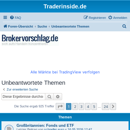
Traderinside.de
FAQ
Registrieren
Anmelden
S
Foren-Übersicht
Suche
Unbeantwortete Themen
u
c
h
e
Alle Märkte bei TradingView verfolgen
Unbeantwortete Themen
Zur erweiterten Suche
Suche
Erweiterte Suche
Seite
1
von
24
1
2
3
4
5
24
Nächst
Die Suche ergab 925 Treffer
…
Themen
Großbritannien: Fonds und ETF
Letzter Beitrag von
schneller euro
«
16.05.2026 12:47