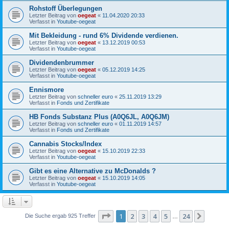
Rohstoff Überlegungen
Letzter Beitrag von
oegeat
«
11.04.2020 20:33
Verfasst in
Youtube-oegeat
Mit Bekleidung - rund 6% Dividende verdienen.
Letzter Beitrag von
oegeat
«
13.12.2019 00:53
Verfasst in
Youtube-oegeat
Dividendenbrummer
Letzter Beitrag von
oegeat
«
05.12.2019 14:25
Verfasst in
Youtube-oegeat
Ennismore
Letzter Beitrag von
schneller euro
«
25.11.2019 13:29
Verfasst in
Fonds und Zertifikate
HB Fonds Substanz Plus (A0Q6JL, A0Q6JM)
Letzter Beitrag von
schneller euro
«
01.11.2019 14:57
Verfasst in
Fonds und Zertifikate
Cannabis Stocks/Index
Letzter Beitrag von
oegeat
«
15.10.2019 22:33
Verfasst in
Youtube-oegeat
Gibt es eine Alternative zu McDonalds ?
Letzter Beitrag von
oegeat
«
15.10.2019 14:05
Verfasst in
Youtube-oegeat
Seite
1
von
24
1
2
3
4
5
24
Nächst
Die Suche ergab 925 Treffer
…