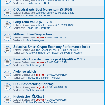
Letzter Beitrag von
schneller euro
«
12.08.2022 17:52
Verfasst in
Fonds und Zertifikate
C-Quadrat Arts Best Momentum (541664)
Letzter Beitrag von
schneller euro
«
27.03.2022 18:20
Verfasst in
Fonds und Zertifikate
Long Term Value (A1J17U)
Letzter Beitrag von
schneller euro
«
24.11.2021 16:39
Verfasst in
Fonds und Zertifikate
Mittwoch Live Besprechung
Letzter Beitrag von
oegeat
«
26.08.2021 00:54
Verfasst in
Youtube-oegeat
Solactive Smart Crypto Economy Performance Index
Letzter Beitrag von
The Ghost of Elvis
«
10.08.2021 18:22
Verfasst in
Kryptowährungen von Bitcoin zu diversen Altcoins
Nassi short von der Idee bis jetzt (April/Mai 2021)
Letzter Beitrag von
oegeat
«
13.05.2021 13:25
Verfasst in
Youtube-oegeat
Aktienvergleich
Letzter Beitrag von
oegeat
«
18.08.2020 01:50
Verfasst in
Indices, Einzelaktien - weltweit
PDF- Besprechung Sonntag
Letzter Beitrag von
oegeat
«
17.06.2020 01:08
Verfasst in
Youtube-oegeat
Historischer ÖLChart
Letzter Beitrag von
oegeat
«
21.04.2020 02:36
Verfasst in
Rohstoffe von Öl zu Zucker