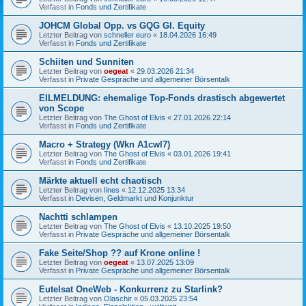
Verfasst in
Fonds und Zertifikate
JOHCM Global Opp. vs GQG Gl. Equity
Letzter Beitrag von
schneller euro
«
18.04.2026 16:49
Verfasst in
Fonds und Zertifikate
Schiiten und Sunniten
Letzter Beitrag von
oegeat
«
29.03.2026 21:34
Verfasst in
Private Gespräche und allgemeiner Börsentalk
EILMELDUNG: ehemalige Top-Fonds drastisch abgewertet
von Scope
Letzter Beitrag von
The Ghost of Elvis
«
27.01.2026 22:14
Verfasst in
Fonds und Zertifikate
Macro + Strategy (Wkn A1cwl7)
Letzter Beitrag von
The Ghost of Elvis
«
03.01.2026 19:41
Verfasst in
Fonds und Zertifikate
Märkte aktuell echt chaotisch
Letzter Beitrag von
Iines
«
12.12.2025 13:34
Verfasst in
Devisen, Geldmarkt und Konjunktur
Nachtti schlampen
Letzter Beitrag von
The Ghost of Elvis
«
13.10.2025 19:50
Verfasst in
Private Gespräche und allgemeiner Börsentalk
Fake Seite/Shop ?? auf Krone online !
Letzter Beitrag von
oegeat
«
13.07.2025 13:09
Verfasst in
Private Gespräche und allgemeiner Börsentalk
Eutelsat OneWeb - Konkurrenz zu Starlink?
Letzter Beitrag von
Olaschir
«
05.03.2025 23:54