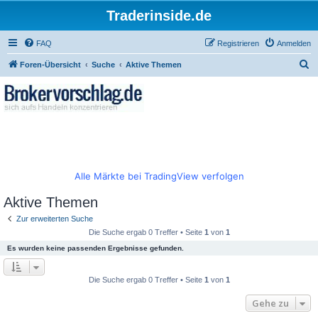
Traderinside.de
FAQ
Registrieren
Anmelden
S
Foren-Übersicht
Suche
Aktive Themen
u
c
h
e
Alle Märkte bei TradingView verfolgen
Aktive Themen
Zur erweiterten Suche
Die Suche ergab 0 Treffer • Seite
1
von
1
Es wurden keine passenden Ergebnisse gefunden.
Die Suche ergab 0 Treffer • Seite
1
von
1
Gehe zu