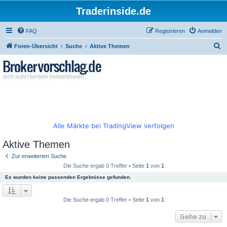
Traderinside.de
FAQ
Registrieren
Anmelden
S
Foren-Übersicht
Suche
Aktive Themen
u
c
h
e
Alle Märkte bei TradingView verfolgen
Aktive Themen
Zur erweiterten Suche
Die Suche ergab 0 Treffer • Seite
1
von
1
Es wurden keine passenden Ergebnisse gefunden.
Die Suche ergab 0 Treffer • Seite
1
von
1
Gehe zu