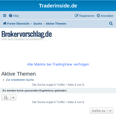
Traderinside.de
FAQ
Registrieren
Anmelden
S
Foren-Übersicht
Suche
Aktive Themen
u
c
h
e
Alle Märkte bei TradingView verfolgen
Aktive Themen
Zur erweiterten Suche
Die Suche ergab 0 Treffer • Seite
1
von
1
Es wurden keine passenden Ergebnisse gefunden.
Die Suche ergab 0 Treffer • Seite
1
von
1
Gehe zu