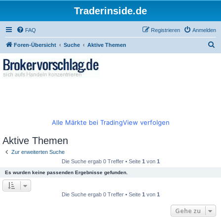
Traderinside.de
FAQ
Registrieren
Anmelden
S
Foren-Übersicht
Suche
Aktive Themen
u
c
h
e
Alle Märkte bei TradingView verfolgen
Aktive Themen
Zur erweiterten Suche
Die Suche ergab 0 Treffer • Seite
1
von
1
Es wurden keine passenden Ergebnisse gefunden.
Die Suche ergab 0 Treffer • Seite
1
von
1
Gehe zu