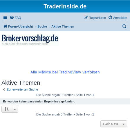
Traderinside.de
FAQ
Registrieren
Anmelden
S
Foren-Übersicht
Suche
Aktive Themen
u
c
h
e
Alle Märkte bei TradingView verfolgen
Aktive Themen
Zur erweiterten Suche
Die Suche ergab 0 Treffer • Seite
1
von
1
Es wurden keine passenden Ergebnisse gefunden.
Die Suche ergab 0 Treffer • Seite
1
von
1
Gehe zu