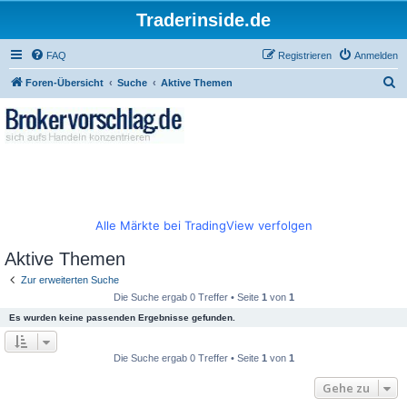
Traderinside.de
FAQ
Registrieren
Anmelden
S
Foren-Übersicht
Suche
Aktive Themen
u
c
h
e
Alle Märkte bei TradingView verfolgen
Aktive Themen
Zur erweiterten Suche
Die Suche ergab 0 Treffer • Seite
1
von
1
Es wurden keine passenden Ergebnisse gefunden.
Die Suche ergab 0 Treffer • Seite
1
von
1
Gehe zu