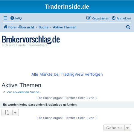
Traderinside.de
FAQ
Registrieren
Anmelden
S
Foren-Übersicht
Suche
Aktive Themen
u
c
h
e
Alle Märkte bei TradingView verfolgen
Aktive Themen
Zur erweiterten Suche
Die Suche ergab 0 Treffer • Seite
1
von
1
Es wurden keine passenden Ergebnisse gefunden.
Die Suche ergab 0 Treffer • Seite
1
von
1
Gehe zu