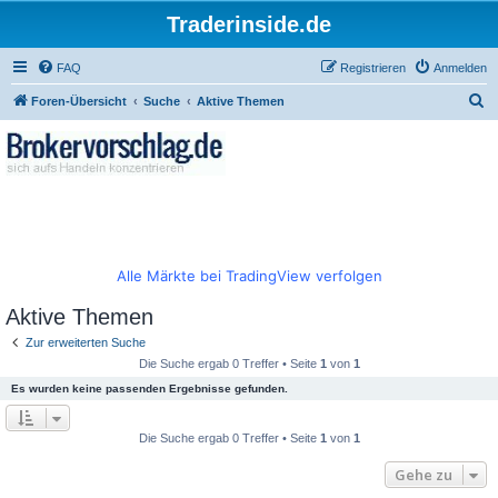
Traderinside.de
FAQ
Registrieren
Anmelden
S
Foren-Übersicht
Suche
Aktive Themen
u
c
h
e
Alle Märkte bei TradingView verfolgen
Aktive Themen
Zur erweiterten Suche
Die Suche ergab 0 Treffer • Seite
1
von
1
Es wurden keine passenden Ergebnisse gefunden.
Die Suche ergab 0 Treffer • Seite
1
von
1
Gehe zu