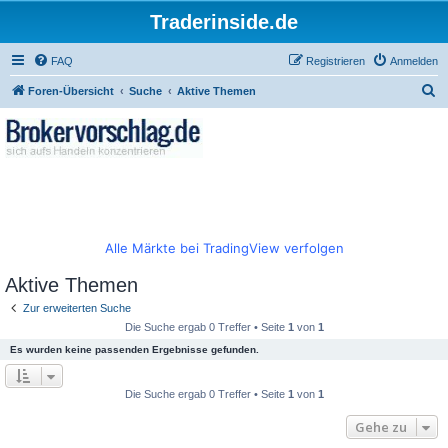
Traderinside.de
FAQ
Registrieren
Anmelden
S
Foren-Übersicht
Suche
Aktive Themen
u
c
h
e
Alle Märkte bei TradingView verfolgen
Aktive Themen
Zur erweiterten Suche
Die Suche ergab 0 Treffer • Seite
1
von
1
Es wurden keine passenden Ergebnisse gefunden.
Die Suche ergab 0 Treffer • Seite
1
von
1
Gehe zu