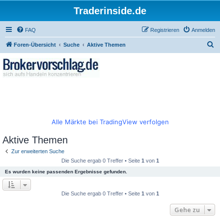
Traderinside.de
FAQ
Registrieren
Anmelden
S
Foren-Übersicht
Suche
Aktive Themen
u
c
h
e
Alle Märkte bei TradingView verfolgen
Aktive Themen
Zur erweiterten Suche
Die Suche ergab 0 Treffer • Seite
1
von
1
Es wurden keine passenden Ergebnisse gefunden.
Die Suche ergab 0 Treffer • Seite
1
von
1
Gehe zu