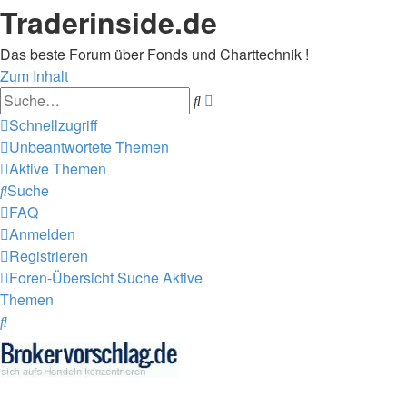
Traderinside.de
Das beste Forum über Fonds und Charttechnik !
Zum Inhalt
Erweiterte
Suche
Suche
Schnellzugriff
Unbeantwortete Themen
Aktive Themen
Suche
FAQ
Anmelden
Registrieren
Foren-Übersicht
Suche
Aktive
Themen
Suche