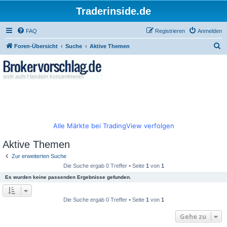
Traderinside.de
FAQ
Registrieren
Anmelden
S
Foren-Übersicht
Suche
Aktive Themen
u
c
h
e
Alle Märkte bei TradingView verfolgen
Aktive Themen
Zur erweiterten Suche
Die Suche ergab 0 Treffer • Seite
1
von
1
Es wurden keine passenden Ergebnisse gefunden.
Die Suche ergab 0 Treffer • Seite
1
von
1
Gehe zu