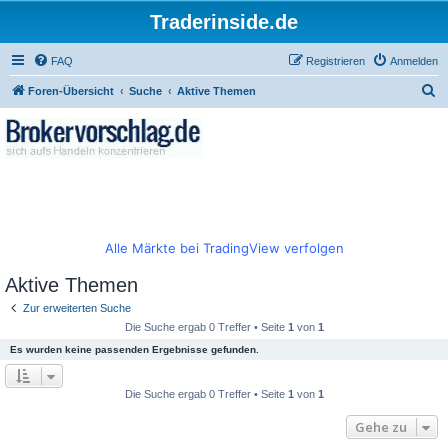
Traderinside.de
FAQ
Registrieren
Anmelden
S
Foren-Übersicht
Suche
Aktive Themen
u
c
h
e
Alle Märkte bei TradingView verfolgen
Aktive Themen
Zur erweiterten Suche
Die Suche ergab 0 Treffer • Seite
1
von
1
Es wurden keine passenden Ergebnisse gefunden.
Die Suche ergab 0 Treffer • Seite
1
von
1
Gehe zu