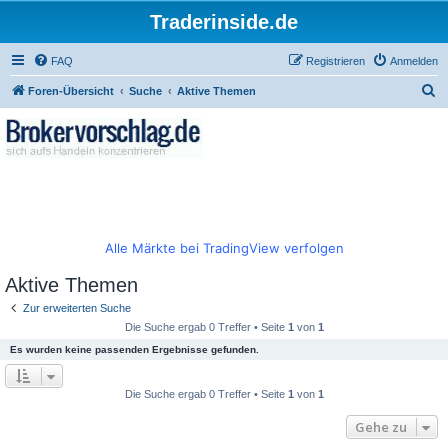
Traderinside.de
FAQ
Registrieren
Anmelden
S
Foren-Übersicht
Suche
Aktive Themen
u
c
h
e
Alle Märkte bei TradingView verfolgen
Aktive Themen
Zur erweiterten Suche
Die Suche ergab 0 Treffer • Seite
1
von
1
Es wurden keine passenden Ergebnisse gefunden.
Die Suche ergab 0 Treffer • Seite
1
von
1
Gehe zu