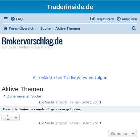
Traderinside.de
FAQ
Registrieren
Anmelden
S
Foren-Übersicht
Suche
Aktive Themen
u
c
h
e
Alle Märkte bei TradingView verfolgen
Aktive Themen
Zur erweiterten Suche
Die Suche ergab 0 Treffer • Seite
1
von
1
Es wurden keine passenden Ergebnisse gefunden.
Die Suche ergab 0 Treffer • Seite
1
von
1
Gehe zu