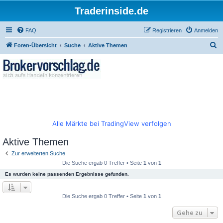
Traderinside.de
FAQ
Registrieren
Anmelden
S
Foren-Übersicht
Suche
Aktive Themen
u
c
h
e
Alle Märkte bei TradingView verfolgen
Aktive Themen
Zur erweiterten Suche
Die Suche ergab 0 Treffer • Seite
1
von
1
Es wurden keine passenden Ergebnisse gefunden.
Die Suche ergab 0 Treffer • Seite
1
von
1
Gehe zu