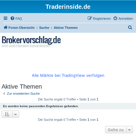
Traderinside.de
FAQ
Registrieren
Anmelden
S
Foren-Übersicht
Suche
Aktive Themen
u
c
h
e
Alle Märkte bei TradingView verfolgen
Aktive Themen
Zur erweiterten Suche
Die Suche ergab 0 Treffer • Seite
1
von
1
Es wurden keine passenden Ergebnisse gefunden.
Die Suche ergab 0 Treffer • Seite
1
von
1
Gehe zu