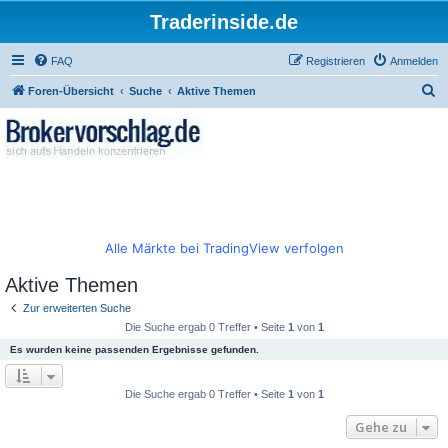
Traderinside.de
FAQ
Registrieren
Anmelden
S
Foren-Übersicht
Suche
Aktive Themen
u
c
h
e
Alle Märkte bei TradingView verfolgen
Aktive Themen
Zur erweiterten Suche
Die Suche ergab 0 Treffer • Seite
1
von
1
Es wurden keine passenden Ergebnisse gefunden.
Die Suche ergab 0 Treffer • Seite
1
von
1
Gehe zu