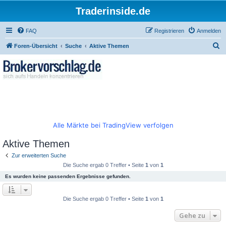
Traderinside.de
FAQ
Registrieren
Anmelden
S
Foren-Übersicht
Suche
Aktive Themen
u
c
h
e
Alle Märkte bei TradingView verfolgen
Aktive Themen
Zur erweiterten Suche
Die Suche ergab 0 Treffer • Seite
1
von
1
Es wurden keine passenden Ergebnisse gefunden.
Die Suche ergab 0 Treffer • Seite
1
von
1
Gehe zu