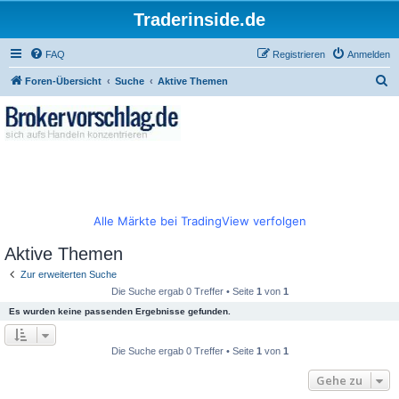
Traderinside.de
FAQ
Registrieren
Anmelden
S
Foren-Übersicht
Suche
Aktive Themen
u
c
h
e
Alle Märkte bei TradingView verfolgen
Aktive Themen
Zur erweiterten Suche
Die Suche ergab 0 Treffer • Seite
1
von
1
Es wurden keine passenden Ergebnisse gefunden.
Die Suche ergab 0 Treffer • Seite
1
von
1
Gehe zu