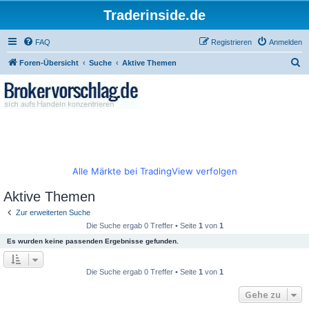
Traderinside.de
FAQ
Registrieren
Anmelden
S
Foren-Übersicht
Suche
Aktive Themen
u
c
h
e
Alle Märkte bei TradingView verfolgen
Aktive Themen
Zur erweiterten Suche
Die Suche ergab 0 Treffer • Seite
1
von
1
Es wurden keine passenden Ergebnisse gefunden.
Die Suche ergab 0 Treffer • Seite
1
von
1
Gehe zu