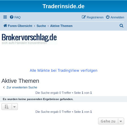
Traderinside.de
FAQ
Registrieren
Anmelden
S
Foren-Übersicht
Suche
Aktive Themen
u
c
h
e
Alle Märkte bei TradingView verfolgen
Aktive Themen
Zur erweiterten Suche
Die Suche ergab 0 Treffer • Seite
1
von
1
Es wurden keine passenden Ergebnisse gefunden.
Die Suche ergab 0 Treffer • Seite
1
von
1
Gehe zu