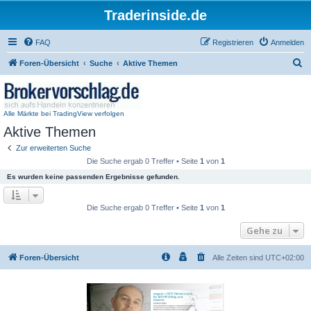
Traderinside.de
FAQ
Registrieren
Anmelden
S
Foren-Übersicht
Suche
Aktive Themen
u
c
h
Alle Märkte bei TradingView verfolgen
Aktive Themen
e
Zur erweiterten Suche
Die Suche ergab 0 Treffer • Seite
1
von
1
Es wurden keine passenden Ergebnisse gefunden.
Die Suche ergab 0 Treffer • Seite
1
von
1
Gehe zu
Foren-Übersicht
Alle Zeiten sind
UTC+02:00