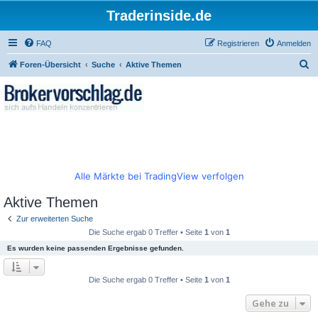
Traderinside.de
FAQ
Registrieren
Anmelden
S
Foren-Übersicht
Suche
Aktive Themen
u
c
h
e
Alle Märkte bei TradingView verfolgen
Aktive Themen
Zur erweiterten Suche
Die Suche ergab 0 Treffer • Seite
1
von
1
Es wurden keine passenden Ergebnisse gefunden.
Die Suche ergab 0 Treffer • Seite
1
von
1
Gehe zu