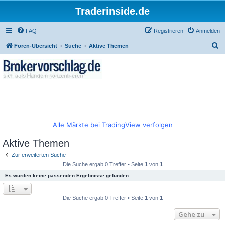
Traderinside.de
FAQ
Registrieren
Anmelden
S
Foren-Übersicht
Suche
Aktive Themen
u
c
h
e
Alle Märkte bei TradingView verfolgen
Aktive Themen
Zur erweiterten Suche
Die Suche ergab 0 Treffer • Seite
1
von
1
Es wurden keine passenden Ergebnisse gefunden.
Die Suche ergab 0 Treffer • Seite
1
von
1
Gehe zu