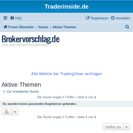
Traderinside.de
FAQ
Registrieren
Anmelden
S
Foren-Übersicht
Suche
Aktive Themen
u
c
h
e
Alle Märkte bei TradingView verfolgen
Aktive Themen
Zur erweiterten Suche
Die Suche ergab 0 Treffer • Seite
1
von
1
Es wurden keine passenden Ergebnisse gefunden.
Die Suche ergab 0 Treffer • Seite
1
von
1
Gehe zu