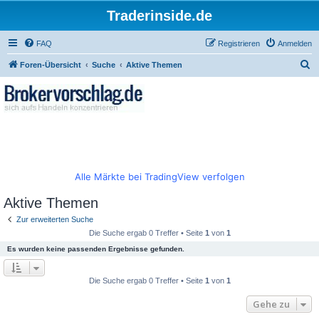
Traderinside.de
FAQ
Registrieren
Anmelden
S
Foren-Übersicht
Suche
Aktive Themen
u
c
h
e
Alle Märkte bei TradingView verfolgen
Aktive Themen
Zur erweiterten Suche
Die Suche ergab 0 Treffer • Seite
1
von
1
Es wurden keine passenden Ergebnisse gefunden.
Die Suche ergab 0 Treffer • Seite
1
von
1
Gehe zu