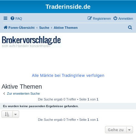
Traderinside.de
FAQ
Registrieren
Anmelden
S
Foren-Übersicht
Suche
Aktive Themen
u
c
h
e
Alle Märkte bei TradingView verfolgen
Aktive Themen
Zur erweiterten Suche
Die Suche ergab 0 Treffer • Seite
1
von
1
Es wurden keine passenden Ergebnisse gefunden.
Die Suche ergab 0 Treffer • Seite
1
von
1
Gehe zu