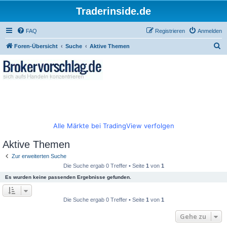
Traderinside.de
FAQ
Registrieren
Anmelden
S
Foren-Übersicht
Suche
Aktive Themen
u
c
h
e
Alle Märkte bei TradingView verfolgen
Aktive Themen
Zur erweiterten Suche
Die Suche ergab 0 Treffer • Seite
1
von
1
Es wurden keine passenden Ergebnisse gefunden.
Die Suche ergab 0 Treffer • Seite
1
von
1
Gehe zu