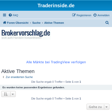
Traderinside.de
FAQ
Registrieren
Anmelden
S
Foren-Übersicht
Suche
Aktive Themen
u
c
h
e
Alle Märkte bei TradingView verfolgen
Aktive Themen
Zur erweiterten Suche
Die Suche ergab 0 Treffer • Seite
1
von
1
Es wurden keine passenden Ergebnisse gefunden.
Die Suche ergab 0 Treffer • Seite
1
von
1
Gehe zu