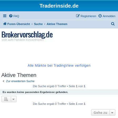
Traderinside.de
FAQ
Registrieren
Anmelden
S
Foren-Übersicht
Suche
Aktive Themen
u
c
h
e
Alle Märkte bei TradingView verfolgen
Aktive Themen
Zur erweiterten Suche
Die Suche ergab 0 Treffer • Seite
1
von
1
Es wurden keine passenden Ergebnisse gefunden.
Die Suche ergab 0 Treffer • Seite
1
von
1
Gehe zu