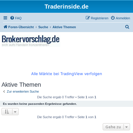
Traderinside.de
FAQ
Registrieren
Anmelden
S
Foren-Übersicht
Suche
Aktive Themen
u
c
h
e
Alle Märkte bei TradingView verfolgen
Aktive Themen
Zur erweiterten Suche
Die Suche ergab 0 Treffer • Seite
1
von
1
Es wurden keine passenden Ergebnisse gefunden.
Die Suche ergab 0 Treffer • Seite
1
von
1
Gehe zu