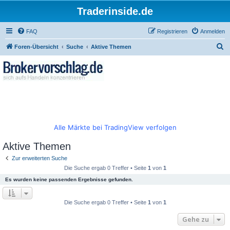
Traderinside.de
FAQ
Registrieren
Anmelden
S
Foren-Übersicht
Suche
Aktive Themen
u
c
h
e
Alle Märkte bei TradingView verfolgen
Aktive Themen
Zur erweiterten Suche
Die Suche ergab 0 Treffer • Seite
1
von
1
Es wurden keine passenden Ergebnisse gefunden.
Die Suche ergab 0 Treffer • Seite
1
von
1
Gehe zu