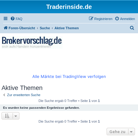
Traderinside.de
FAQ
Registrieren
Anmelden
S
Foren-Übersicht
Suche
Aktive Themen
u
c
h
e
Alle Märkte bei TradingView verfolgen
Aktive Themen
Zur erweiterten Suche
Die Suche ergab 0 Treffer • Seite
1
von
1
Es wurden keine passenden Ergebnisse gefunden.
Die Suche ergab 0 Treffer • Seite
1
von
1
Gehe zu