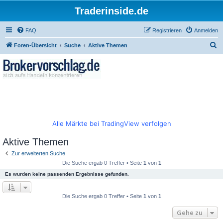
Traderinside.de
FAQ
Registrieren
Anmelden
S
Foren-Übersicht
Suche
Aktive Themen
u
c
h
e
Alle Märkte bei TradingView verfolgen
Aktive Themen
Zur erweiterten Suche
Die Suche ergab 0 Treffer • Seite
1
von
1
Es wurden keine passenden Ergebnisse gefunden.
Die Suche ergab 0 Treffer • Seite
1
von
1
Gehe zu