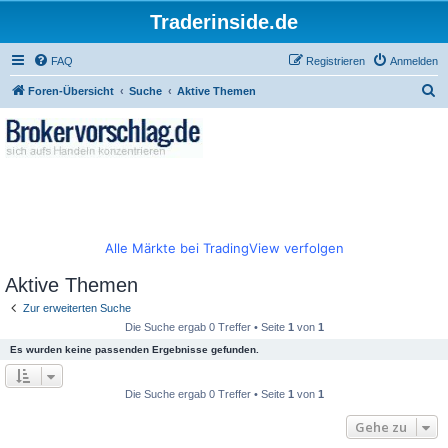
Traderinside.de
FAQ
Registrieren
Anmelden
S
Foren-Übersicht
Suche
Aktive Themen
u
c
h
e
Alle Märkte bei TradingView verfolgen
Aktive Themen
Zur erweiterten Suche
Die Suche ergab 0 Treffer • Seite
1
von
1
Es wurden keine passenden Ergebnisse gefunden.
Die Suche ergab 0 Treffer • Seite
1
von
1
Gehe zu