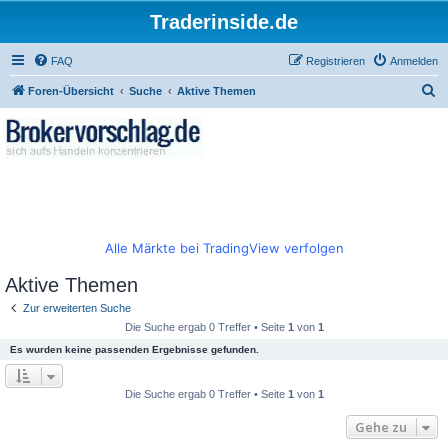
Traderinside.de
FAQ
Registrieren
Anmelden
S
Foren-Übersicht
Suche
Aktive Themen
u
c
h
e
Alle Märkte bei TradingView verfolgen
Aktive Themen
Zur erweiterten Suche
Die Suche ergab 0 Treffer • Seite
1
von
1
Es wurden keine passenden Ergebnisse gefunden.
Die Suche ergab 0 Treffer • Seite
1
von
1
Gehe zu