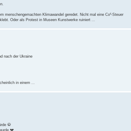
en.
nem menschengemachten Klimawandel geredet. Nicht mal eine Co²-Steuer
lebt. Oder als Protest in Museen Kunstwerke ruiniert ...
d nach der Ukraine
heinlich in einem ...
ürde 🥋
wurde 💔