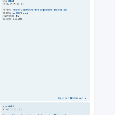
von
slt63
29.07.2026 08:23
Forum:
Private Gespräche und allgemeiner Börsentalk
Thema:
10 jahre 9.11
Antworten:
58
Zugriffe:
121306
Rufe den Beitrag auf
von
slt63
27.07.2026 12:11