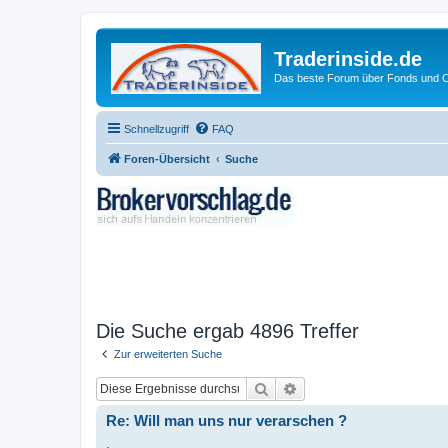
Traderinside.de
Das beste Forum über Fonds und Ch
Schnellzugriff
FAQ
Foren-Übersicht
Suche
Die Suche ergab 4896 Treffer
Zur erweiterten Suche
Suche
Erweiterte Suche
Re: Will man uns nur verarschen ?
.