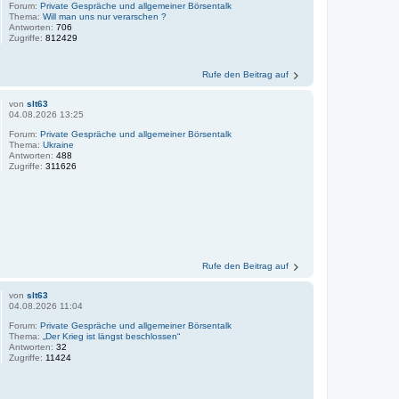
Forum:
Private Gespräche und allgemeiner Börsentalk
Thema:
Will man uns nur verarschen ?
Antworten:
706
Zugriffe:
812429
Rufe den Beitrag auf
von
slt63
04.08.2026 13:25
Forum:
Private Gespräche und allgemeiner Börsentalk
Thema:
Ukraine
Antworten:
488
Zugriffe:
311626
Rufe den Beitrag auf
von
slt63
04.08.2026 11:04
Forum:
Private Gespräche und allgemeiner Börsentalk
Thema:
„Der Krieg ist längst beschlossen“
Antworten:
32
Zugriffe:
11424