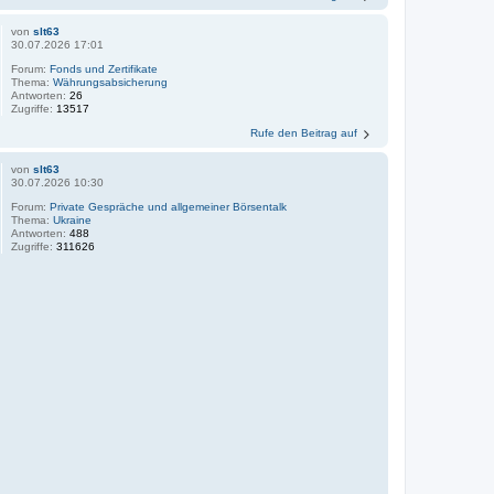
von
slt63
30.07.2026 17:01
Forum:
Fonds und Zertifikate
Thema:
Währungsabsicherung
Antworten:
26
Zugriffe:
13517
Rufe den Beitrag auf
von
slt63
30.07.2026 10:30
Forum:
Private Gespräche und allgemeiner Börsentalk
Thema:
Ukraine
Antworten:
488
Zugriffe:
311626