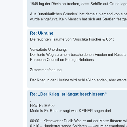
1949 lag der Rhein so trocken, dass Schiffe auf Grund lag
Aus "unerklärlichen Gründen" hat damals niemand von ei
wurde eingeführt. Kein Mensch hat sich auf Straßen festgek
Re: Ukraine
Die feuchten Träume von "Joschka Fischer & Co" :
Verwaltete Unordnung:
Der harte Weg zu einem bescheidenen Frieden mit Russlan
European Council on Foreign Relations
Zusammenfassung
Der Krieg in der Ukraine wird schließlich enden, aber wahrsc
Re: „Der Krieg ist längst beschlossen“
.
HZcTPzfRMe0
Merkels Ex-Berater sagt was KEINER sagen darf
00:00 – Kiesewetter-Duell: Was er auf der Matte flüstern w
01:16 – Hunderttausende Soldaten — warum er emotional 