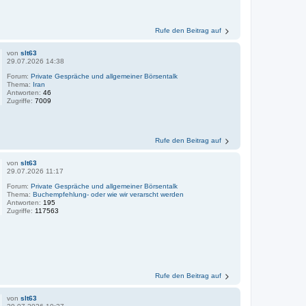
Rufe den Beitrag auf
von
slt63
29.07.2026 14:38
Forum:
Private Gespräche und allgemeiner Börsentalk
Thema:
Iran
Antworten:
46
Zugriffe:
7009
Rufe den Beitrag auf
von
slt63
29.07.2026 11:17
Forum:
Private Gespräche und allgemeiner Börsentalk
Thema:
Buchempfehlung- oder wie wir verarscht werden
Antworten:
195
Zugriffe:
117563
Rufe den Beitrag auf
von
slt63