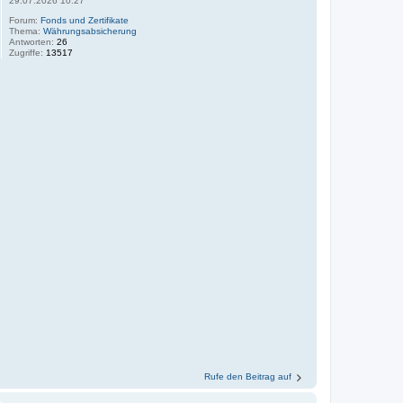
29.07.2026 10:27
Forum:
Fonds und Zertifikate
Thema:
Währungsabsicherung
Antworten:
26
Zugriffe:
13517
Rufe den Beitrag auf