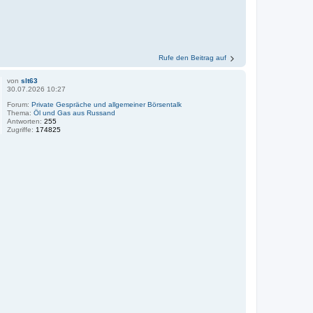
Rufe den Beitrag auf
von
slt63
30.07.2026 10:27
Forum:
Private Gespräche und allgemeiner Börsentalk
Thema:
Öl und Gas aus Russand
Antworten:
255
Zugriffe:
174825