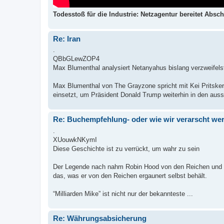
Todesstoß für die Industrie: Netzagentur bereitet Absc
Re: Iran
.
QBbGLewZOP4
Max Blumenthal analysiert Netanyahus bislang verzweifel
Max Blumenthal von The Grayzone spricht mit Kei Pritsker
einsetzt, um Präsident Donald Trump weiterhin in den aussi
Re: Buchempfehlung- oder wie wir verarscht we
.
XUouwkNKymI
Diese Geschichte ist zu verrückt, um wahr zu sein
Der Legende nach nahm Robin Hood von den Reichen und g
das, was er von den Reichen ergaunert selbst behält.
“Milliarden Mike” ist nicht nur der bekannteste ...
Re: Währungsabsicherung