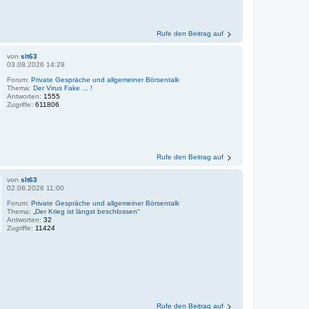
Rufe den Beitrag auf
von
slt63
03.08.2026 14:29
Forum:
Private Gespräche und allgemeiner Börsentalk
Thema:
Der Virus Fake ... !
Antworten:
1555
Zugriffe:
611806
Rufe den Beitrag auf
von
slt63
02.08.2026 11:00
Forum:
Private Gespräche und allgemeiner Börsentalk
Thema:
„Der Krieg ist längst beschlossen“
Antworten:
32
Zugriffe:
11424
Rufe den Beitrag auf