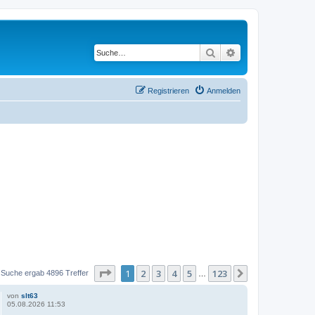
Suche
Erweiterte Suche
Registrieren
Anmelden
Seite
1
von
123
1
2
3
4
5
123
Nächste
 Suche ergab 4896 Treffer
…
von
slt63
05.08.2026 11:53