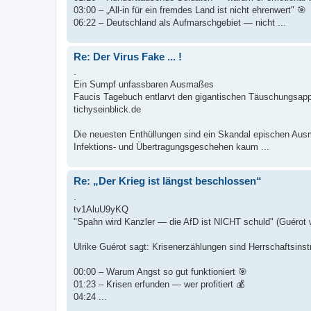
03:00 – „All-in für ein fremdes Land ist nicht ehrenwert" 🎯
06:22 – Deutschland als Aufmarschgebiet — nicht ...
Re: Der Virus Fake ... !
.
Ein Sumpf unfassbaren Ausmaßes
Faucis Tagebuch entlarvt den gigantischen Täuschungsappa
tichyseinblick.de
Die neuesten Enthüllungen sind ein Skandal epischen Aus
Infektions- und Übertragungsgeschehen kaum ...
Re: „Der Krieg ist längst beschlossen“
.
tv1AluU9yKQ
"Spahn wird Kanzler — die AfD ist NICHT schuld" (Guérot 
Ulrike Guérot sagt: Krisenerzählungen sind Herrschaftsinst
00:00 – Warum Angst so gut funktioniert 🎯
01:23 – Krisen erfunden — wer profitiert 💰
04:24 ...