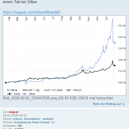
einem Tab bei Silber.
https://oegeat.com/rohstoffhandel/
Bild_2026-02-01_033447636.png (29.43 KiB) 10474 mal betrachtet
Rufe den Beitrag auf
von
oegeat
18.01.2026 20:12
Forum:
Indices, Einzelaktien - weltweit
Thema:
Kursabstürze Flash Chrash´ is !
Antworten:
43