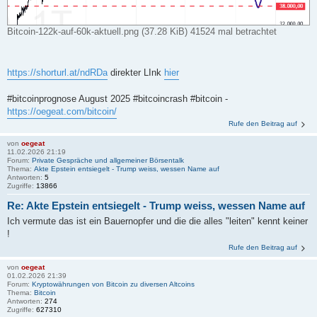
Bitcoin-122k-auf-60k-aktuell.png (37.28 KiB) 41524 mal betrachtet
https://shorturl.at/ndRDa
direkter LInk
hier
#bitcoinprognose August 2025 #bitcoincrash #bitcoin -
https://oegeat.com/bitcoin/
Rufe den Beitrag auf
von
oegeat
11.02.2026 21:19
Forum:
Private Gespräche und allgemeiner Börsentalk
Thema:
Akte Epstein entsiegelt - Trump weiss, wessen Name auf
Antworten:
5
Zugriffe:
13866
Re: Akte Epstein entsiegelt - Trump weiss, wessen Name auf
Ich vermute das ist ein Bauernopfer und die die alles "leiten" kennt keiner
!
Rufe den Beitrag auf
von
oegeat
01.02.2026 21:39
Forum:
Kryptowährungen von Bitcoin zu diversen Altcoins
Thema:
Bitcoin
Antworten:
274
Zugriffe:
627310