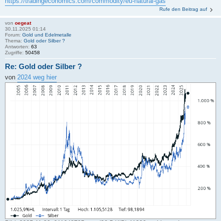
https://tradingeconomics.com/commodity/eu-natural-gas
Rufe den Beitrag auf
von
oegeat
30.11.2025 01:14
Forum:
Gold und Edelmetalle
Thema:
Gold oder Silber ?
Antworten:
63
Zugriffe:
50458
Re: Gold oder Silber ?
von
2024 weg hier