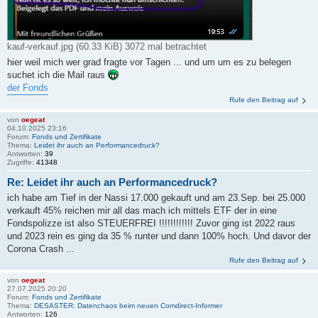
kauf-verkauf.jpg (60.33 KiB) 3072 mal betrachtet
hier weil mich wer grad fragte vor Tagen ... und um um es zu belegen
suchet ich die Mail raus
der Fonds
Rufe den Beitrag auf
von
oegeat
04.10.2025 23:16
Forum:
Fonds und Zertifikate
Thema:
Leidet ihr auch an Performancedruck?
Antworten:
39
Zugriffe:
41348
Re: Leidet ihr auch an Performancedruck?
ich habe am Tief in der Nassi 17.000 gekauft und am 23.Sep. bei 25.000
verkauft 45% reichen mir all das mach ich mittels ETF der in eine
Fondspolizze ist also STEUERFREI !!!!!!!!!!!! Zuvor ging ist 2022 raus
und 2023 rein es ging da 35 % runter und dann 100% hoch. Und davor der
Corona Crash ...
Rufe den Beitrag auf
von
oegeat
27.07.2025 20:20
Forum:
Fonds und Zertifikate
Thema:
DESASTER: Datenchaos beim neuen Comdirect-Informer
Antworten:
126