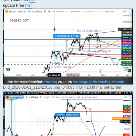
update Free
hier
Bild_2026-02-01_212423028.png (348.93 KiB) 42088 mal betrachtet