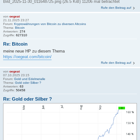
Bild_2025-11-30_011648725.png (26.5 KiB) 11206 mal betrachtet
Rufe den Beitrag auf
von
oegeat
21.11.2025 23:27
Forum:
Kryptowährungen von Bitcoin zu diversen Altcoins
Thema:
Bitcoin
Antworten:
274
Zugriffe:
627310
Re: Bitcoin
meine neue HP zu diesem Thema
https://oegeat.com/bitcoin/
Rufe den Beitrag auf
von
oegeat
07.10.2025 23:15
Forum:
Gold und Edelmetalle
Thema:
Gold oder Silber ?
Antworten:
63
Zugriffe:
50458
Re: Gold oder Silber ?