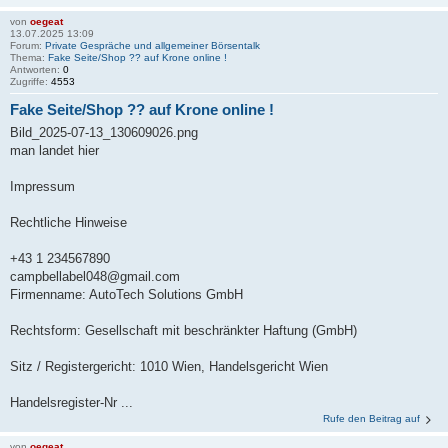
von
oegeat
13.07.2025 13:09
Forum:
Private Gespräche und allgemeiner Börsentalk
Thema:
Fake Seite/Shop ?? auf Krone online !
Antworten:
0
Zugriffe:
4553
Fake Seite/Shop ?? auf Krone online !
Bild_2025-07-13_130609026.png
man landet hier
Impressum
Rechtliche Hinweise
+43 1 234567890
campbellabel048@gmail.com
Firmenname: AutoTech Solutions GmbH
Rechtsform: Gesellschaft mit beschränkter Haftung (GmbH)
Sitz / Registergericht: 1010 Wien, Handelsgericht Wien
Handelsregister-Nr ...
Rufe den Beitrag auf
von
oegeat