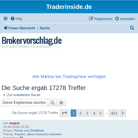
Traderinside.de
FAQ
Registrieren
Anmelden
S
Foren-Übersicht
Suche
u
c
h
e
Alle Märkte bei TradingView verfolgen
Die Suche ergab 17278 Treffer
Zur erweiterten Suche
Suche
Erweiterte Suche
Seite
1
von
432
1
2
3
4
5
432
Näch
Die Suche ergab 17278 Treffer
…
von
oegeat
10.04.2026 15:20
Forum:
Fonds und Zertifikate
Thema:
Kaufen, wenn Kanonen donnern
Antworten:
39