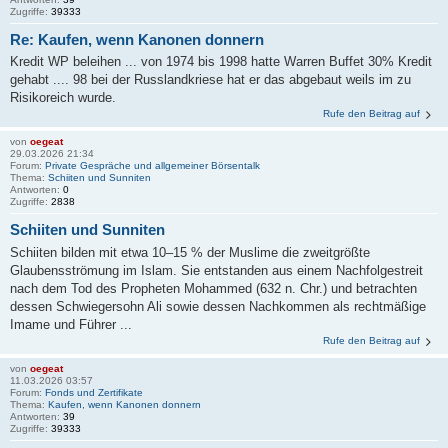
Zugriffe:
39333
Re: Kaufen, wenn Kanonen donnern
Kredit WP beleihen ... von 1974 bis 1998 hatte Warren Buffet 30% Kredit
gehabt .... 98 bei der Russlandkriese hat er das abgebaut weils im zu
Risikoreich wurde.
Rufe den Beitrag auf
von
oegeat
29.03.2026 21:34
Forum:
Private Gespräche und allgemeiner Börsentalk
Thema:
Schiiten und Sunniten
Antworten:
0
Zugriffe:
2838
Schiiten und Sunniten
Schiiten bilden mit etwa 10–15 % der Muslime die zweitgrößte
Glaubensströmung im Islam. Sie entstanden aus einem Nachfolgestreit
nach dem Tod des Propheten Mohammed (632 n. Chr.) und betrachten
dessen Schwiegersohn Ali sowie dessen Nachkommen als rechtmäßige
Imame und Führer ...
Rufe den Beitrag auf
von
oegeat
11.03.2026 03:57
Forum:
Fonds und Zertifikate
Thema:
Kaufen, wenn Kanonen donnern
Antworten:
39
Zugriffe:
39333