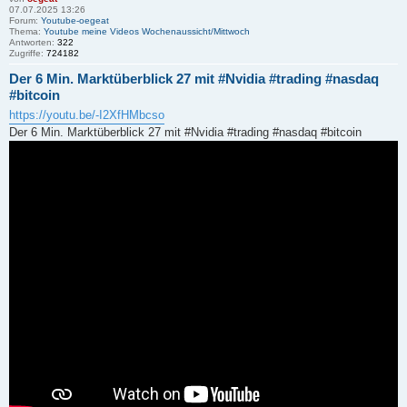
07.07.2025 13:26
Forum:
Youtube-oegeat
Thema:
Youtube meine Videos Wochenaussicht/Mittwoch
Antworten:
322
Zugriffe:
724182
Der 6 Min. Marktüberblick 27 mit #Nvidia #trading #nasdaq
#bitcoin
https://youtu.be/-I2XfHMbcso
Der 6 Min. Marktüberblick 27 mit #Nvidia #trading #nasdaq #bitcoin