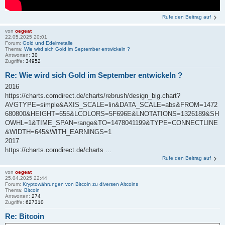
Rufe den Beitrag auf
von
oegeat
22.05.2025 20:01
Forum:
Gold und Edelmetalle
Thema:
Wie wird sich Gold im September entwickeln ?
Antworten:
30
Zugriffe:
34952
Re: Wie wird sich Gold im September entwickeln ?
2016
https://charts.comdirect.de/charts/rebrush/design_big.chart?
AVGTYPE=simple&AXIS_SCALE=lin&DATA_SCALE=abs&FROM=1472
680800&HEIGHT=655&LCOLORS=5F696E&LNOTATIONS=1326189&SH
OWHL=1&TIME_SPAN=range&TO=1478041199&TYPE=CONNECTLINE
&WIDTH=645&WITH_EARNINGS=1
2017
https://charts.comdirect.de/charts ...
Rufe den Beitrag auf
von
oegeat
25.04.2025 22:44
Forum:
Kryptowährungen von Bitcoin zu diversen Altcoins
Thema:
Bitcoin
Antworten:
274
Zugriffe:
627310
Re: Bitcoin