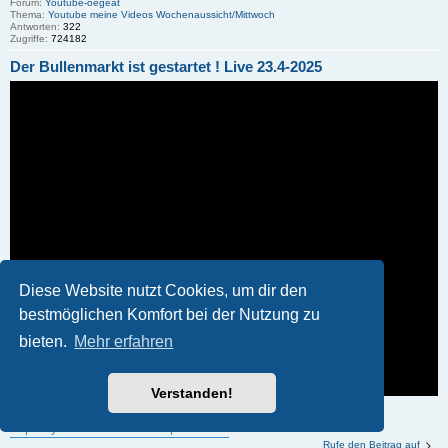
Forum:
Youtube-oegeat
Thema:
Youtube meine Videos Wochenaussicht/Mittwoch
Antworten:
322
Zugriffe:
724182
Der Bullenmarkt ist gestartet ! Live 23.4-2025
Diese Website nutzt Cookies, um dir den
bestmöglichen Komfort bei der Nutzung zu
bieten.
Mehr erfahren
Verstanden!
https://youtube.com/live/Pvpf7TX49io
Rufe den Beitrag auf