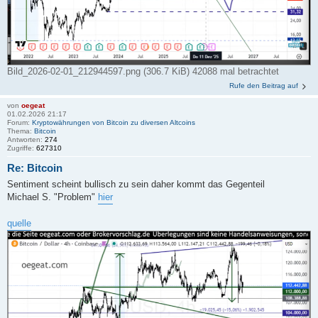
Bild_2026-02-01_212944597.png (306.7 KiB) 42088 mal betrachtet
Rufe den Beitrag auf
von
oegeat
01.02.2026 21:17
Forum:
Kryptowährungen von Bitcoin zu diversen Altcoins
Thema:
Bitcoin
Antworten:
274
Zugriffe:
627310
Re: Bitcoin
Sentiment scheint bullisch zu sein daher kommt das Gegenteil
Michael S. "Problem"
hier
quelle