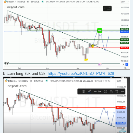
Bitcoin long 75k und 83k:
https://youtu.be/szKN1rnQTPM?t=628