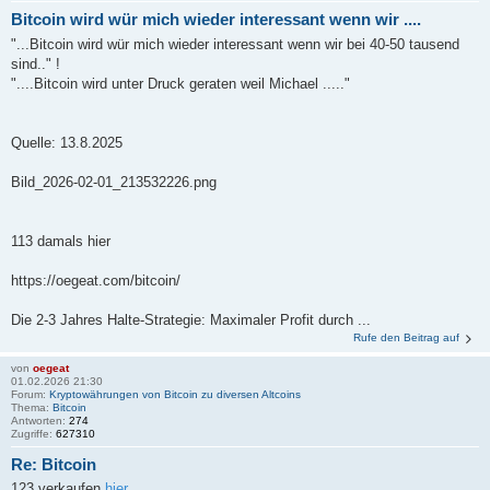
Bitcoin wird wür mich wieder interessant wenn wir ....
"...Bitcoin wird wür mich wieder interessant wenn wir bei 40-50 tausend
sind.." !
"....Bitcoin wird unter Druck geraten weil Michael ....."
Quelle: 13.8.2025
Bild_2026-02-01_213532226.png
113 damals hier
https://oegeat.com/bitcoin/
Die 2-3 Jahres Halte-Strategie: Maximaler Profit durch ...
Rufe den Beitrag auf
von
oegeat
01.02.2026 21:30
Forum:
Kryptowährungen von Bitcoin zu diversen Altcoins
Thema:
Bitcoin
Antworten:
274
Zugriffe:
627310
Re: Bitcoin
123 verkaufen
hier