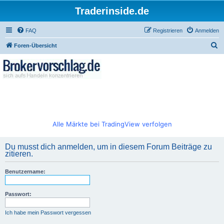
Traderinside.de
FAQ
Registrieren
Anmelden
S
Foren-Übersicht
u
c
h
e
Alle Märkte bei TradingView verfolgen
Du musst dich anmelden, um in diesem Forum Beiträge zu
zitieren.
Benutzername:
Passwort:
Ich habe mein Passwort vergessen