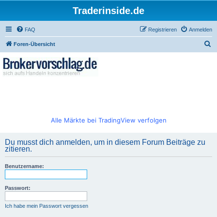
Traderinside.de
FAQ
Registrieren
Anmelden
S
Foren-Übersicht
u
c
h
e
Alle Märkte bei TradingView verfolgen
Du musst dich anmelden, um in diesem Forum Beiträge zu
zitieren.
Benutzername:
Passwort:
Ich habe mein Passwort vergessen