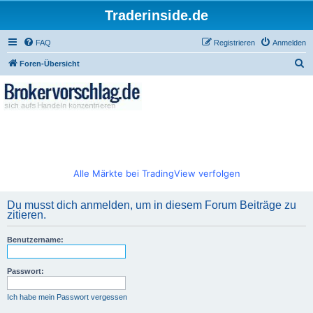
Traderinside.de
FAQ
Registrieren
Anmelden
S
Foren-Übersicht
u
c
h
e
Alle Märkte bei TradingView verfolgen
Du musst dich anmelden, um in diesem Forum Beiträge zu
zitieren.
Benutzername:
Passwort:
Ich habe mein Passwort vergessen