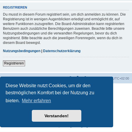
REGISTRIEREN
Du musst in diesem Forum registriert sein, um dich anmelden zu können. Die
Registrierung ist in wenigen Augenblicken erledigt und ermöglicht dir, auf
weitere Funktionen zuzugreifen. Die Board-Administration kann registrierten
Benutzern auch zusätzliche Berechtigungen zuweisen. Beachte bitte unsere
Nutzungsbedingungen und die verwandten Regelungen, bevor du dich
registrierst. Bitte beachte auch die jeweiligen Forenregeln, wenn du dich in
diesem Board bewegst.
Nutzungsbedingungen
|
Datenschutzerklärung
Registrieren
Foren-Übersicht
Alle Zeiten sind
UTC+02:00
Diese Website nutzt Cookies, um dir den
bestmöglichen Komfort bei der Nutzung zu
bieten.
Mehr erfahren
Verstanden!
Powered by
phpBB
® Forum Software © phpBB Limited
Deutsche Übersetzung durch
phpBB.de
Datenschutz
|
Nutzungsbedingungen