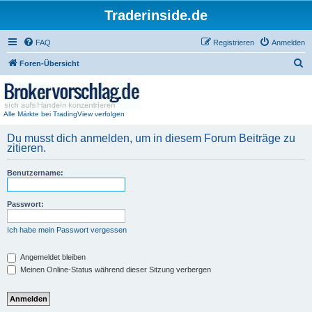
Traderinside.de
FAQ
Registrieren
Anmelden
S
Foren-Übersicht
u
c
h
Alle Märkte bei TradingView verfolgen
e
Du musst dich anmelden, um in diesem Forum Beiträge zu
zitieren.
Benutzername:
Passwort:
Ich habe mein Passwort vergessen
Angemeldet bleiben
Meinen Online-Status während dieser Sitzung verbergen