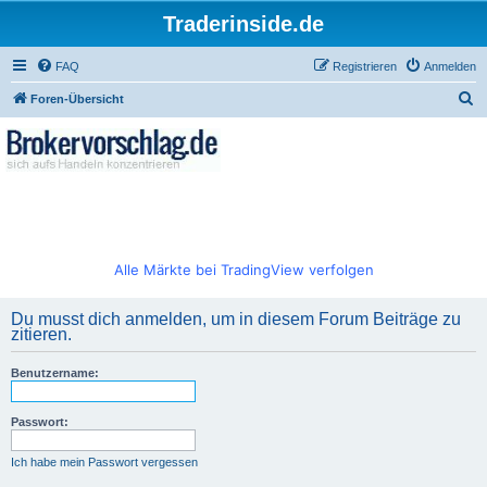
Traderinside.de
FAQ
Registrieren
Anmelden
S
Foren-Übersicht
u
c
h
e
Alle Märkte bei TradingView verfolgen
Du musst dich anmelden, um in diesem Forum Beiträge zu
zitieren.
Benutzername:
Passwort:
Ich habe mein Passwort vergessen