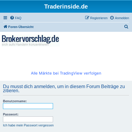
Traderinside.de
FAQ
Registrieren
Anmelden
S
Foren-Übersicht
u
c
h
e
Alle Märkte bei TradingView verfolgen
Du musst dich anmelden, um in diesem Forum Beiträge zu
zitieren.
Benutzername:
Passwort:
Ich habe mein Passwort vergessen