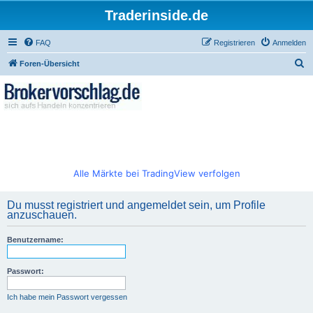
Traderinside.de
FAQ
Registrieren
Anmelden
S
Foren-Übersicht
u
c
h
e
Alle Märkte bei TradingView verfolgen
Du musst registriert und angemeldet sein, um Profile
anzuschauen.
Benutzername:
Passwort:
Ich habe mein Passwort vergessen